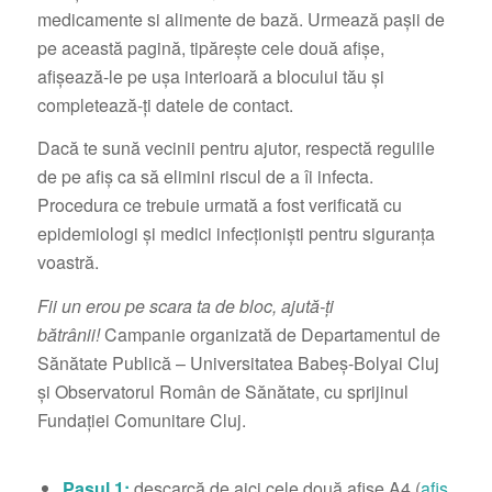
medicamente si alimente de bază. Urmează pașii de
pe această pagină, tipărește cele două afișe,
afișează-le pe ușa interioară a blocului tău și
completează-ți datele de contact.
Dacă te sună vecinii pentru ajutor, respectă regulile
de pe afiș ca să elimini riscul de a îi infecta.
Procedura ce trebuie urmată a fost verificată cu
epidemiologi și medici infecţioniști pentru siguranţa
voastră.
Fii un erou pe scara ta de bloc, ajută-ți
bătrânii!
Campanie organizată de Departamentul de
Sănătate Publică – Universitatea Babeș-Bolyai Cluj
și Observatorul Român de Sănătate, cu sprijinul
Fundației Comunitare Cluj.
Pasul 1:
descarcă de aici cele două afișe A4 (
afiș