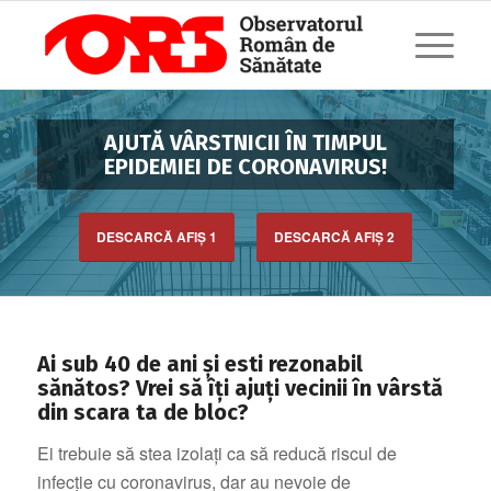
AJUTĂ VÂRSTNICII ÎN TIMPUL
EPIDEMIEI DE CORONAVIRUS!
DESCARCĂ AFIŞ 1
DESCARCĂ AFIŞ 2
Ai sub 40 de ani și esti rezonabil
sănătos? Vrei să îți ajuți vecinii în vârstă
din scara ta de bloc?
Ei trebuie să stea izolați ca să reducă riscul de
infecție cu coronavirus, dar au nevoie de