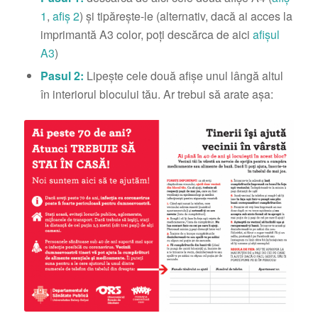
1
,
afiș 2
) şi tipăreşte-le (alternativ, dacă ai acces la
imprimantă A3 color, poți descărca de aici
afișul
A3
)
Pasul 2:
Lipeşte cele două afișe unul lângă altul
în interiorul blocului tău. Ar trebui să arate așa: