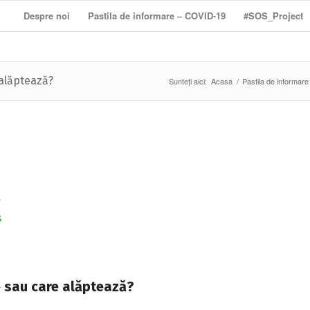
Despre noi
Pastila de informare – COVID-19
#SOS_Project
 alăptează?
Sunteți aici:
Acasa
/
Pastila de informar
s
e sau care alăptează?