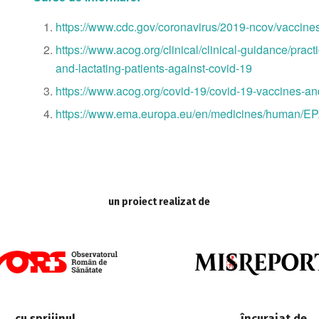
https://www.cdc.gov/coronavirus/2019-ncov/vaccin
https://www.acog.org/clinical/clinical-guidance/pract
and-lactating-patients-against-covid-19
https://www.acog.org/covid-19/covid-19-vaccines-an
https://www.ema.europa.eu/en/medicines/human/EP
un proiect realizat de
cu sprijinul
încurajat de