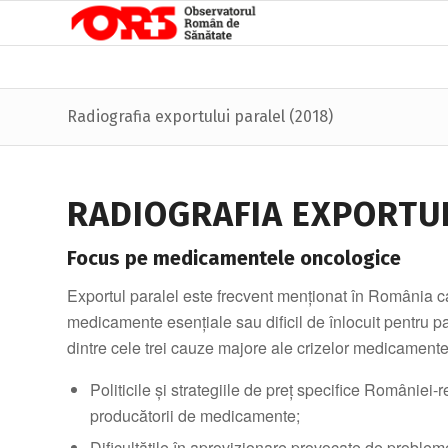
Radiografia exportului paralel (2018)
RADIOGRAFIA EXPORTUL
Focus pe medicamentele oncologice
Exportul paralel este frecvent menționat în România ca 
medicamente esențiale sau dificil de înlocuit pentru pac
dintre cele trei cauze majore ale crizelor medicamente
Politicile și strategiile de preț specifice României-
producătorii de medicamente;
Dificultățile în aprovizionare provocate de probl