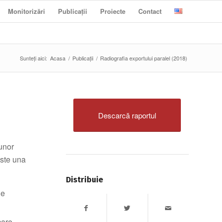
Monitorizări
Publicații
Proiecte
Contact
Sunteți aici:
Acasa
/
Publicații
/
Radiografia exportului paralel (2018)
Descarcă raportul
 unor
este una
Distribuie
de
care