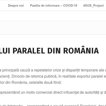
Despre noi
Pastila de informare – COVID-19
#SOS_Project
UI PARALEL DIN ROMÂNIA
principală cauză a repetatelor crize şi dispariții temporare ale
ienți. Dincolo de retorica publică, în realitate exportul paralel 
lor din România, celelalte două fiind:
reprezentând un motiv comercial direct influențat de autorități și 
eme de fabricație – reprezentând o cauză exogenă României, dar 