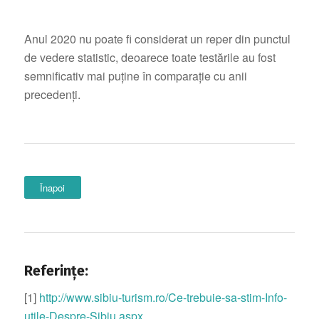
Anul 2020 nu poate fi considerat un reper din punctul
de vedere statistic, deoarece toate testările au fost
semnificativ mai puține în comparație cu anii
precedenți.
Înapoi
Referințe:
[1]
http://www.sibiu-turism.ro/Ce-trebuie-sa-stim-Info-
utile-Despre-Sibiu.aspx