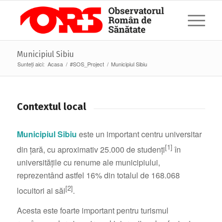
Municipiul Sibiu
Sunteți aici:
Acasa
/
#SOS_Project
/
Municipiul Sibiu
Contextul local
Municipiul Sibiu
este un important centru universitar
[1]
din țară, cu aproximativ 25.000 de studenți
în
universitățile cu renume ale municipiului,
reprezentând astfel 16% din totalul de 168.068
[2]
locuitori ai săi
.
Acesta este foarte important pentru turismul