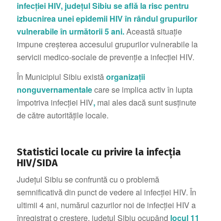
infecției HIV, județul Sibiu se află la risc pentru
izbucnirea unei epidemii HIV în rândul grupurilor
vulnerabile în următorii 5 ani.
Această situație
impune creșterea accesului grupurilor vulnerabile la
servicii medico-sociale de prevenție a infecției HIV.
În Municipiul Sibiu există
organizații
nonguvernamentale
care se implica activ în lupta
împotriva infecției HIV
,
mai ales dacă sunt susținute
de către autoritățile locale.
Statistici locale cu privire la infecția
HIV/SIDA
Județul Sibiu se confruntă cu o problemă
semnificativă din punct de vedere al infecției HIV. În
ultimii 4 ani, numărul cazurilor noi de infecției HIV a
înregistrat o creștere, județul Sibiu ocupând
locul 11